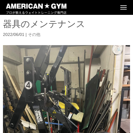
N
a
v
器具のメンテナンス
i
g
a
2022/06/01
|
その他
t
i
o
n