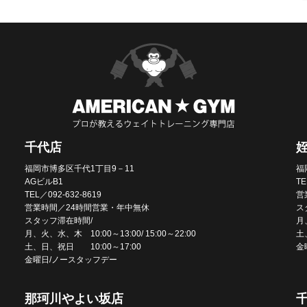
千代店
福岡市博多区千代1丁目9－11
福
AGビルB1
TE
TEL／092-632-8619
営
営業時間／24時間営業・年中無休
ス
スタッフ滞在時間/
月、
月、火、水、木 10:00～13:00/ 15:00～22:00
土
土、日、祝日 10:00～17:00
金
金曜日/ノースタッフデー
那珂川やよい坂店