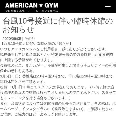
N
a
v
台風10号接近に伴い臨時休館の
i
g
お知らせ
a
t
i
2020/09/05
|
その他
o
【台風10号接近に伴い臨時休館のお知らせ】
n
いつもアメリカンジムをご利用頂き、誠にありがとうございます。
現在発生している台風10号が、特別警報級の勢力を維持したまま福岡
に上陸する予報が出ております。
会員様の安全、また万が一、停電が発生した場合セキュリティーの利用
停止の恐れもある為、
9月6日（日）香椎店は20時～翌9時まで、千代店は20時～翌10時まで
臨時休館とさせて頂きます。
なお、9月6日20時までスタッフは滞在しております。（17時以降は施
設管理の為なので指導は行っておりませんのでご了承下さい。スタッフ
もトレーニングを行う場合もございます。）
また、台風状況によっては休館時間の延長もございます。その際は、ホ
ームページ、インスタグラムにて発表致しますので、ご確認ください。
ご理解、ご協力のほど、よろしくお願いします。