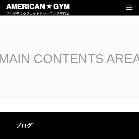
N
a
v
i
g
a
t
i
o
n
MAIN CONTENTS ARE
ブログ