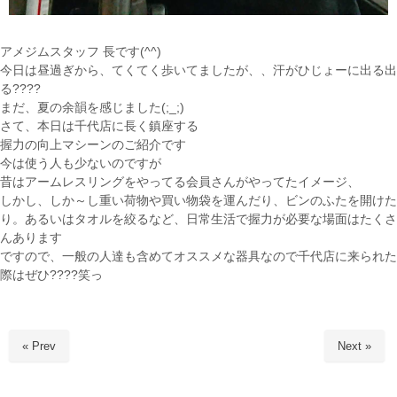
アメジムスタッフ 長です(^^)
今日は昼過ぎから、てくてく歩いてましたが、、汗がひじょーに出る出
る????
まだ、夏の余韻を感じました(;_;)
さて、本日は千代店に長く鎮座する
握力の向上マシーンのご紹介です
今は使う人も少ないのですが
昔はアームレスリングをやってる会員さんがやってたイメージ、
しかし、しか～し重い荷物や買い物袋を運んだり、ビンのふたを開けた
り。あるいはタオルを絞るなど、日常生活で握力が必要な場面はたくさ
んあります
ですので、一般の人達も含めてオススメな器具なので千代店に来られた
際はぜひ????笑っ
« Prev
Next »