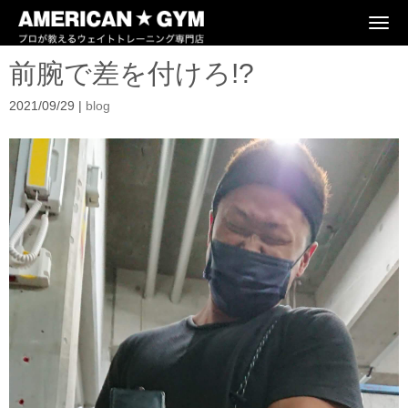
N
a
v
前腕で差を付けろ!?
i
g
a
2021/09/29
|
blog
t
i
o
n