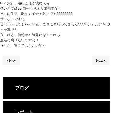
中々旅行、遠出ご無沙汰な人も
多いんでは?? 自分もあまり出来てなく
日々の生活、暇をもて余す限りです????????
仕方ないですね
昔は「いっても2～3年前」あちこち行ってました????️ふらっとバイク
とか車でも
良いけど、何処かへ気兼ねなく出れる
生活に戻りたいですね☺️
う～ん、宴会でもしたい笑っ
« Prev
Next »
ブログ
レポート