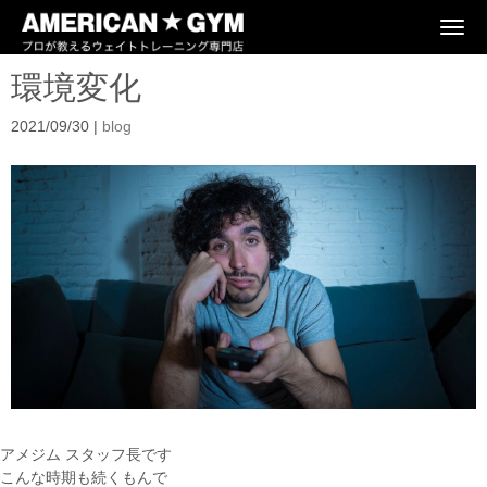
N
a
v
環境変化
i
g
a
2021/09/30
|
blog
t
i
o
n
アメジム スタッフ長です
こんな時期も続くもんで