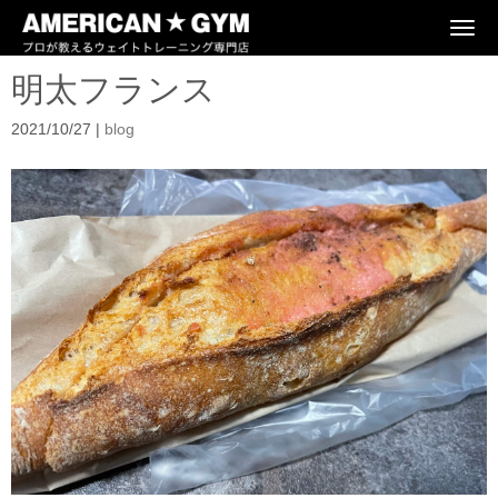
N
a
v
明太フランス
i
g
a
2021/10/27
|
blog
t
i
o
n