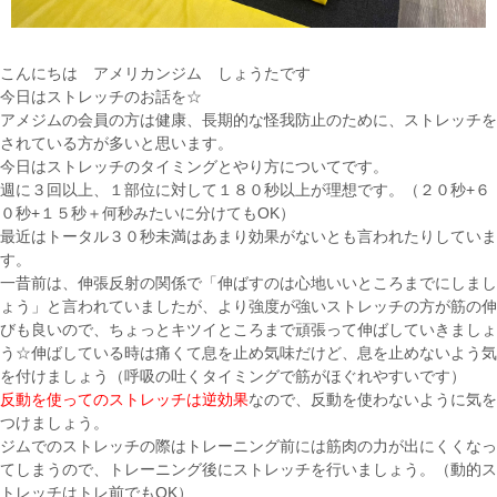
こんにちは アメリカンジム しょうたです
今日はストレッチのお話を☆
アメジムの会員の方は健康、長期的な怪我防止のために、ストレッチを
されている方が多いと思います。
今日はストレッチのタイミングとやり方についてです。
週に３回以上、１部位に対して１８０秒以上が理想です。（２０秒+６
０秒+１５秒＋何秒みたいに分けてもOK）
最近はトータル３０秒未満はあまり効果がないとも言われたりしていま
す。
一昔前は、伸張反射の関係で「伸ばすのは心地いいところまでにしまし
ょう」と言われていましたが、より強度が強いストレッチの方が筋の伸
びも良いので、ちょっとキツイところまで頑張って伸ばしていきましょ
う☆伸ばしている時は痛くて息を止め気味だけど、息を止めないよう気
を付けましょう（呼吸の吐くタイミングで筋がほぐれやすいです）
反動を使ってのストレッチは逆効果
なので、反動を使わないように気を
つけましょう。
ジムでのストレッチの際はトレーニング前には筋肉の力が出にくくなっ
てしまうので、トレーニング後にストレッチを行いましょう。（動的ス
トレッチはトレ前でもOK）