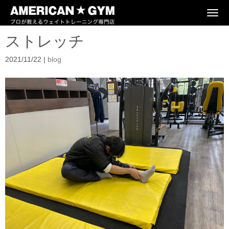
N
a
v
ストレッチ
i
g
a
2021/11/22
|
blog
t
i
o
n