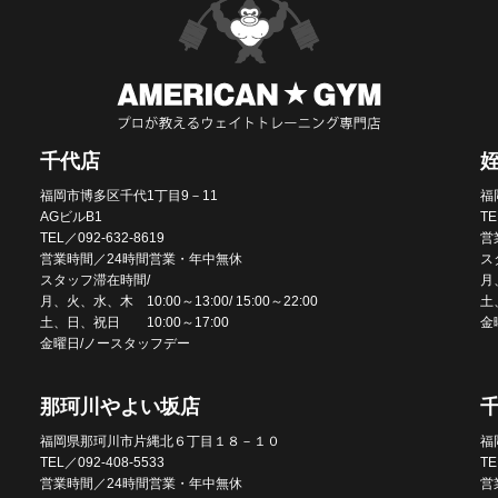
千代店
福岡市博多区千代1丁目9－11
福
AGビルB1
TE
TEL／092-632-8619
営
営業時間／24時間営業・年中無休
ス
スタッフ滞在時間/
月、
月、火、水、木 10:00～13:00/ 15:00～22:00
土
土、日、祝日 10:00～17:00
金
金曜日/ノースタッフデー
那珂川やよい坂店
福岡県那珂川市片縄北６丁目１８－１０
福
TEL／092-408-5533
TE
営業時間／24時間営業・年中無休
営