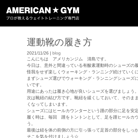
運動靴の履き方
2021/11/26
|
blog
こんにちは アメリカンジム 清島です。
今日は、意外と間違っている有酸素運動時のシューズの
怪我をせず楽しくウォーキング・ランニング続けていく
まずシューズ選びでウォーキング・ランニングシューズ
いです。
用途にあったは履き心地が良いシューズを選びましょう
次は靴紐の結び方です。靴紐を緩くしておいて、そのま
くなってしまいます。
シューズにはヒールカウンターという踵の部分に足を安
履く時は、毎回 踵をトントンとして、足を踵ヒールカ
う。
最後は紐を体の前側の方に引っ張って足首の部分をしっ
そこを気を付けましょう☆