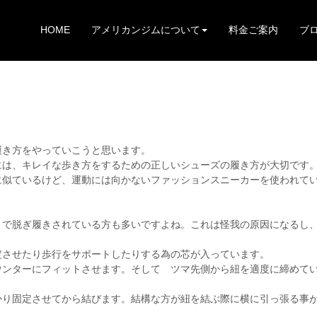
HOME
アメリカンジムについて
料金ご案内
ブ
履き方をやっていこうと思います。
には、キレイな歩き方をするための正しいシューズの履き方が大切です
に似ているけど、運動には向かないファッションスニーカーを使われて
。
まで脱ぎ履きされている方も多いですよね。これは怪我の原因になるし
定させたり歩行をサポートしたりする為の芯が入っています。
ウンターにフィットさせます。そして ツマ先側から紐を適度に締めて
かり固定させてから結びます。結構な方が紐を結ぶ際に横に引っ張る事