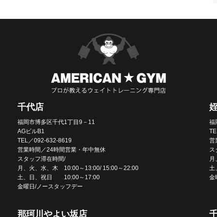
千代店
福岡市博多区千代1丁目9－11
福
AGビルB1
TE
TEL／092-632-8619
営
営業時間／24時間営業・年中無休
ス
スタッフ滞在時間/
月、
月、火、水、木 10:00～13:00/ 15:00～22:00
土
土、日、祝日 10:00～17:00
金
金曜日/ノースタッフデー
那珂川やよい坂店