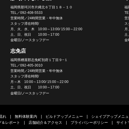
福岡県那珂川市片縄北６丁目１８－１０
福
TEL／092-408-5533
TE
営業時間／24時間営業・年中無休
営
スタッフ滞在時間/
ス
月、火、水、木 10:00～13:00/ 15:00～22:00
月、
土、日、祝日 10:00～17:00
土
金曜日/ノースタッフデー
金
志免店
福岡県糟屋郡志免町別府１丁目９−１
TEL／092-405-3010
営業時間／24時間営業・年中無休
スタッフ滞在時間/
月～木 10:00～13:00/ 15:00～22:00
土、日、祝日 10:00～17:00
金曜日/ノースタッフデー
流れ
|
無料体験案内
|
ビルドアップメニュー
|
シェイプアップメニュ
グ＆レポート
|
店舗紹介＆アクセス
|
プライバシーポリシー
|
サイト