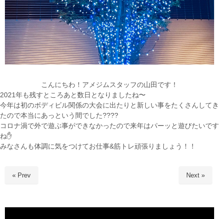
こんにちわ！アメジムスタッフの山田です！
2021年も残すところあと数日となりましたね〜
今年は初のボディビル関係の大会に出たりと新しい事をたくさんしてき
たので本当にあっという間でした????
コロナ渦で外で遊ぶ事ができなかったので来年はパーッと遊びたいです
ね✋
みなさんも体調に気をつけてお仕事&筋トレ頑張りましょう！！
« Prev
Next »