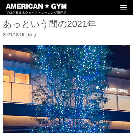
N
a
v
あっという間の2021年
i
g
a
2021/12/16
|
blog
t
i
o
n