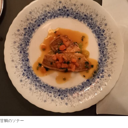
甘鯛のソテー