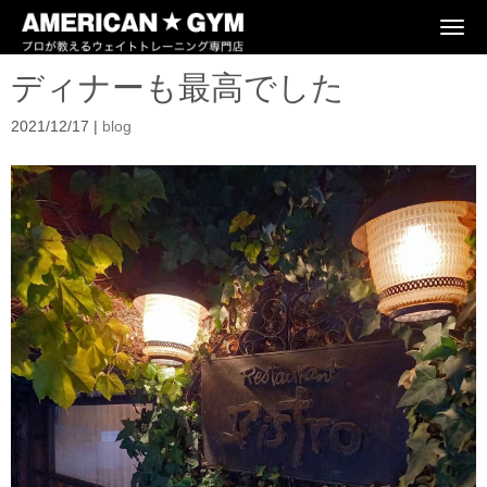
N
a
v
ディナーも最高でした
i
g
a
2021/12/17
|
blog
t
i
o
n