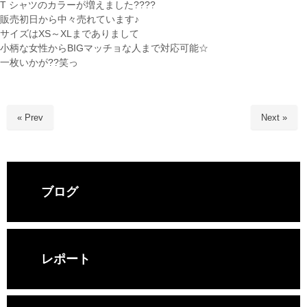
T シャツのカラーが増えました????
販売初日から中々売れています♪
サイズはXS～XLまでありまして
小柄な女性からBIGマッチョな人まで対応可能☆
一枚いかが??笑っ
« Prev
Next »
ブログ
レポート