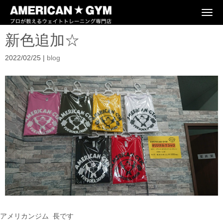
N
a
v
新色追加☆
i
g
a
2022/02/25
|
blog
t
i
o
n
アメリカンジム 長です