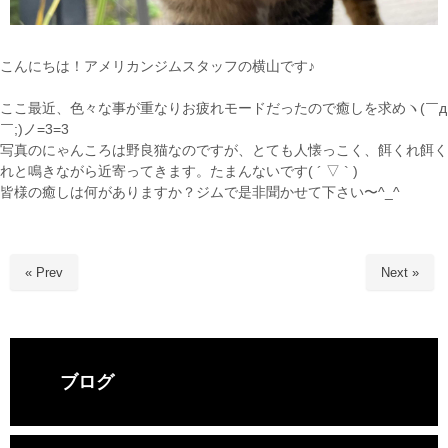
こんにちは！アメリカンジムスタッフの横山です♪
ここ最近、色々な事が重なりお疲れモードだったので癒しを求めヽ(￣д
￣;)ノ=3=3
写真のにゃんころは野良猫なのですが、とても人懐っこく、餌くれ餌く
れと鳴きながら近寄ってきます。たまんないです( ´ ▽ ` )
皆様の癒しは何がありますか？ジムで是非聞かせて下さい〜^_^
« Prev
Next »
ブログ