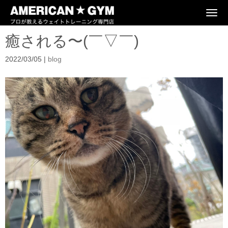
N
a
v
癒される〜(￣▽￣)
i
g
a
2022/03/05
|
blog
t
i
o
n