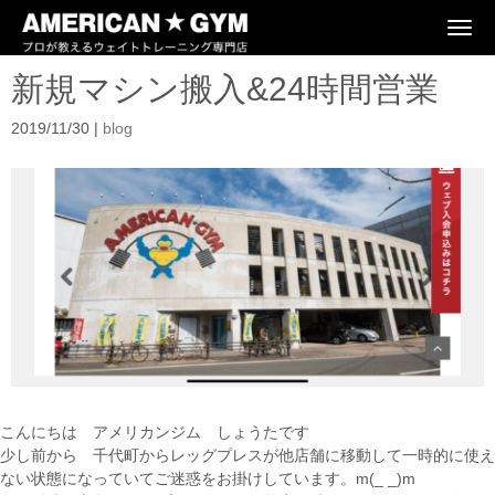
N
a
v
新規マシン搬入&24時間営業
i
g
a
2019/11/30
|
blog
t
i
o
n
こんにちは アメリカンジム しょうたです
少し前から 千代町からレッグプレスが他店舗に移動して一時的に使え
ない状態になっていてご迷惑をお掛けしています。
m(_ _)m