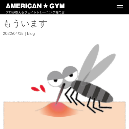
N
a
v
もういます
i
g
a
2022/04/15
|
blog
t
i
o
n