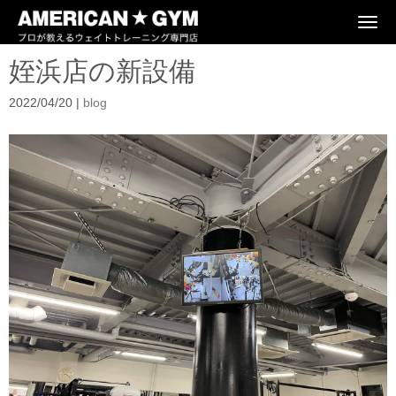
N
a
v
姪浜店の新設備
i
g
a
2022/04/20
|
blog
t
i
o
n