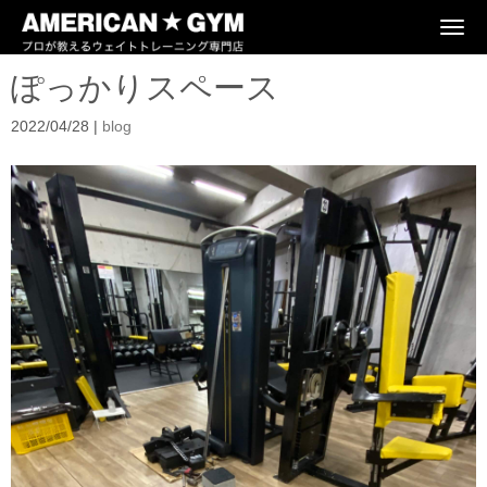
N
a
v
ぽっかりスペース
i
g
a
2022/04/28
|
blog
t
i
o
n