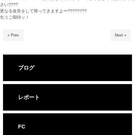
さい????
更なる改良をして帰ってきますよ〜????????
乞うご期待ッ！
« Prev
Next »
ブログ
レポート
FC