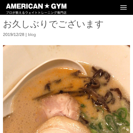
N
a
v
お久しぶりでございます
i
g
a
2019/12/28
|
blog
t
i
o
n