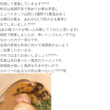
目指して更新していきます????
昨日は体調不良で初めて仕事を早退し
ニュースタッフ山田に1週間で1番混み合う
火曜日の夜を、あわや1人で回させる暴挙に
出てしまいました????
(あの後コーチが助っ人出勤してくれたと思います)
病院で検査しましたが、幸いインフルエンザでは
なかったので一安心です。
会員の皆様も年末に向けて体調崩さないよう
ご自愛くださいませ。
それではまたお会いしましょう????‍♂️
写真は先日食べた一風堂のラーメンです。
体脂肪が低いと風邪を引きやすいので
カロリーのあるもの沢山食べないと????笑