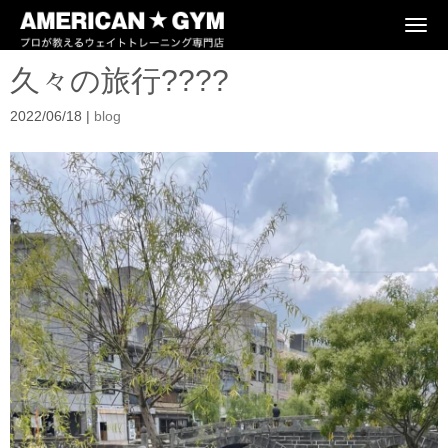
N
a
v
久々の旅行????
i
g
a
2022/06/18
|
blog
t
i
o
n