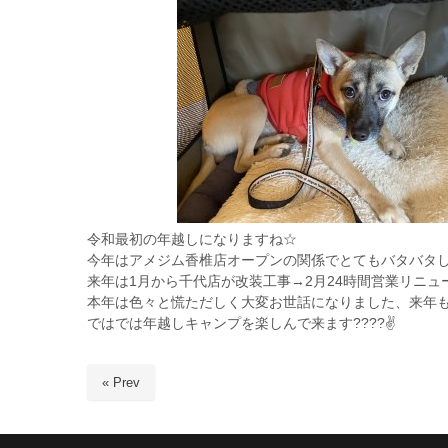
令和最初の年越しになりますね☆
今年はアメジム香椎店オープンの関係でとてもバタバタ
来年は1月から千代店が改装工事→2月24時間営業リニ
本年は色々と慌ただしく大変お世話になりました、来年
ではでは年越しキャンプを楽しんで来ます????✌️
« Prev