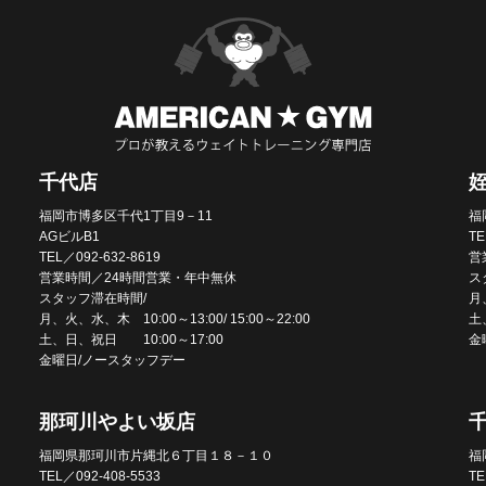
千代店
福岡市博多区千代1丁目9－11
福
AGビルB1
TE
TEL／092-632-8619
営
営業時間／24時間営業・年中無休
ス
スタッフ滞在時間/
月、
月、火、水、木 10:00～13:00/ 15:00～22:00
土
土、日、祝日 10:00～17:00
金
金曜日/ノースタッフデー
那珂川やよい坂店
福岡県那珂川市片縄北６丁目１８－１０
福
TEL／092-408-5533
TE