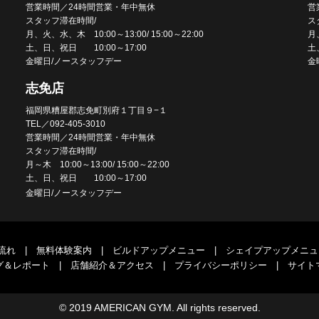
営業時間／24時間営業・年中無休
営
スタッフ滞在時間/
ス
月、火、水、木 10:00～13:00/ 15:00～22:00
月、
土、日、祝日 10:00～17:00
土
金曜日/ノースタッフデー
金
志免店
福岡県糟屋郡志免町別府１丁目９−１
TEL／092-405-3010
営業時間／24時間営業・年中無休
スタッフ滞在時間/
月～木 10:00～13:00/ 15:00～22:00
土、日、祝日 10:00～17:00
金曜日/ノースタッフデー
流れ
|
無料体験案内
|
ビルドアップメニュー
|
シェイプアップメニュ
グ＆レポート
|
店舗紹介＆アクセス
|
プライバシーポリシー
|
サイト
© 2019 AMERICAN GYM. All rights reserved.