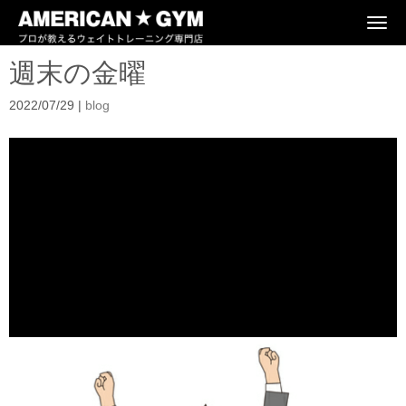
N
a
v
週末の金曜
i
g
a
2022/07/29
|
blog
t
i
o
n