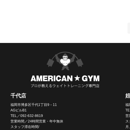
千代店
福岡市博多区千代1丁目9－11
福
AGビルB1
TE
TEL／092-632-8619
営
営業時間／24時間営業・年中無休
ス
スタッフ滞在時間/
月、