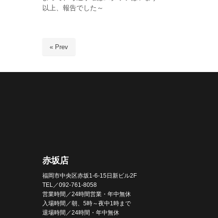
以上、報告でした～
« Prev
赤坂店
福岡市中央区赤坂1-6-15日新ビル2F
TEL／092-761-8058
営業時間／24時間営業・年中無休
入場時間／朝、5時～夜中1時まで
退場時間／24時間・年中無休