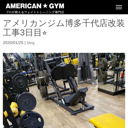
N
a
v
アメリカンジム博多千代店改装
i
g
工事3日目⭐︎
a
t
i
2020/01/25
|
blog
o
n