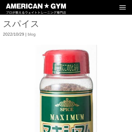
N
a
v
スパイス
i
g
a
2022/10/29
|
blog
t
i
o
n