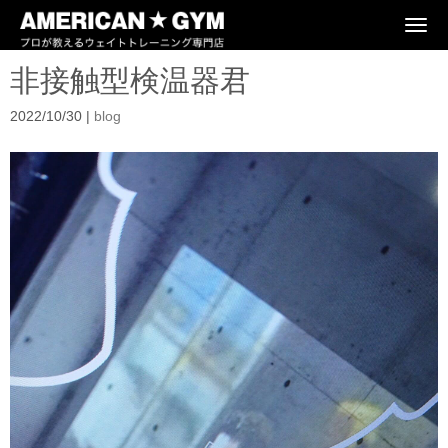
N
a
v
非接触型検温器君
i
g
a
2022/10/30
|
blog
t
i
o
n