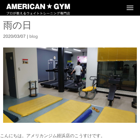
N
a
v
雨の日
i
g
a
2020/03/07
|
blog
t
i
o
n
こんにちは。アメリカンジム姪浜店のこうすけです。