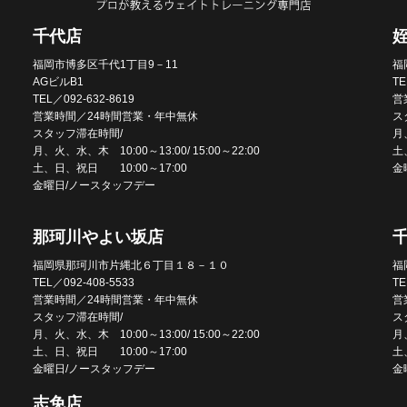
千代店
福岡市博多区千代1丁目9－11
福
AGビルB1
TE
TEL／092-632-8619
営
営業時間／24時間営業・年中無休
ス
スタッフ滞在時間/
月、
月、火、水、木 10:00～13:00/ 15:00～22:00
土
土、日、祝日 10:00～17:00
金
金曜日/ノースタッフデー
那珂川やよい坂店
福岡県那珂川市片縄北６丁目１８－１０
福
TEL／092-408-5533
TE
営業時間／24時間営業・年中無休
営
スタッフ滞在時間/
ス
月、火、水、木 10:00～13:00/ 15:00～22:00
月、
土、日、祝日 10:00～17:00
土
金曜日/ノースタッフデー
金
志免店