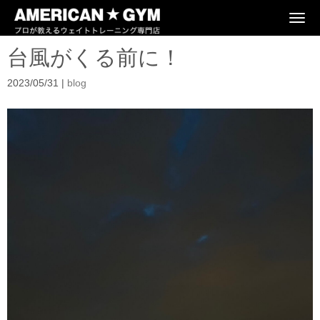
N
a
v
台風がくる前に！
i
g
a
2023/05/31
|
blog
t
i
o
n