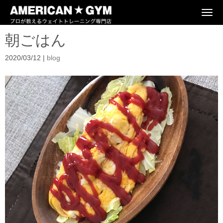
N
a
v
朝ごはん
i
g
a
2020/03/12
|
blog
t
i
o
n