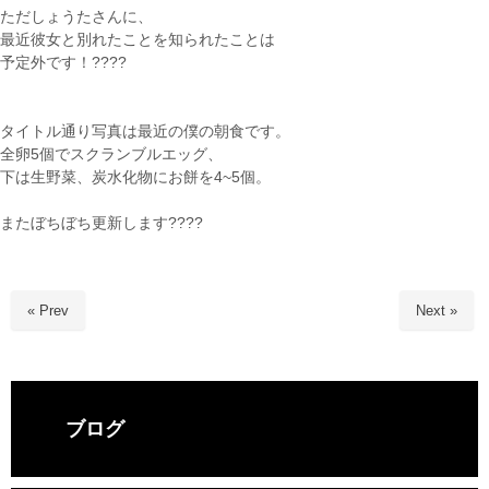
ただしょうたさんに、
最近彼女と別れたことを知られたことは
予定外です！????
タイトル通り写真は最近の僕の朝食です。
全卵5個でスクランブルエッグ、
下は生野菜、炭水化物にお餅を4~5個。
またぼちぼち更新します????
« Prev
Next »
ブログ