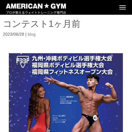
N
a
v
コンテスト1ヶ月前
i
g
a
2023/06/28
|
blog
t
i
o
n