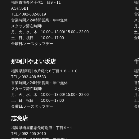
福岡市博多区千代1丁目9－11
福
AGビルB1
TE
TEL／092-632-8619
営
営業時間／24時間営業・年中無休
ス
スタッフ滞在時間/
月、
月、火、水、木 10:00～13:00/ 15:00～22:00
土
土、日、祝日 10:00～17:00
金
金曜日/ノースタッフデー
那珂川やよい坂店
福岡県那珂川市片縄北６丁目１８－１０
福
TEL／092-408-5533
TE
営業時間／24時間営業・年中無休
営
スタッフ滞在時間/
ス
月、火、水、木 10:00～13:00/ 15:00～22:00
月、
土、日、祝日 10:00～17:00
土
金曜日/ノースタッフデー
金
志免店
福岡県糟屋郡志免町別府１丁目９−１
TEL／092-405-3010