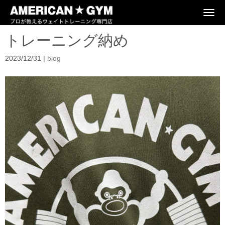
N
a
v
トレーニング納め
i
g
a
2023/12/31
|
blog
t
i
o
n