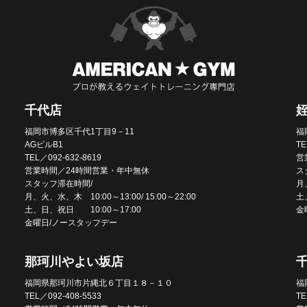
千代店
福岡市博多区千代1丁目9－11
福
AGビルB1
TE
TEL／092-632-8619
営
営業時間／24時間営業・年中無休
ス
スタッフ滞在時間/
月、
月、火、水、木 10:00～13:00/ 15:00～22:00
土
土、日、祝日 10:00～17:00
金
金曜日/ノースタッフデー
那珂川やよい坂店
福岡県那珂川市片縄北６丁目１８－１０
福
TEL／092-408-5533
TE