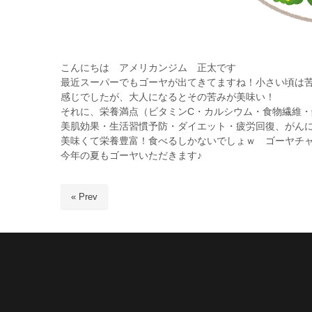
こんにちは アメリカンジム 正太です
最近スーパーでもゴーヤが出てきてますね！小さい頃は
感じでしたが、大人になるとその苦みが美味い！
それに、栄養満点（ビタミンC・カルシウム・食物繊維・
美肌効果・生活習慣予防・ダイエット・疲労回復、がん
美味くて栄養豊富！食べるしかないでしょｗ ゴーヤチ
今年の夏もゴーヤいただきます♪
« Prev