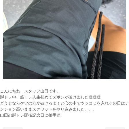
こんにちわ、スタッフ山田です。
脚トレ中、筋トレ人生初めてズボンが破けました👏👏👏
どうせならケツの方が破けろよ！と心の中でツッコミを入れその日はテ
ンション高いままスクワットをやり込みました。。。
山田の脚トレ開拓記念日に拍手👏