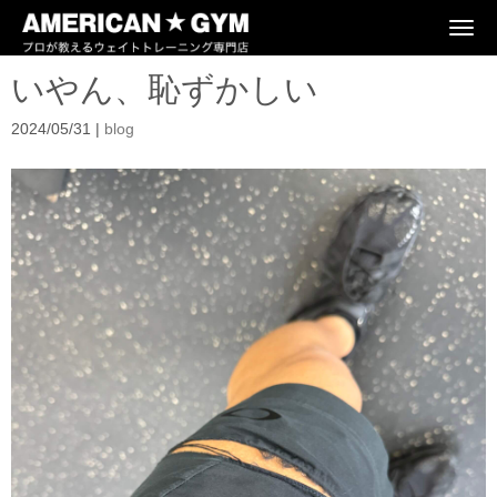
N
a
v
いやん、恥ずかしい
i
g
a
2024/05/31
|
blog
t
i
o
n