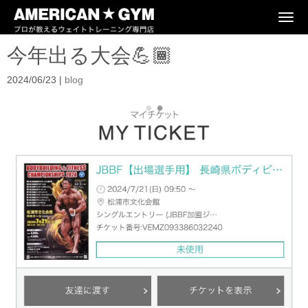
N
a
v
今年出る大会💪🏾
i
g
a
2024/06/23
|
blog
t
i
o
n