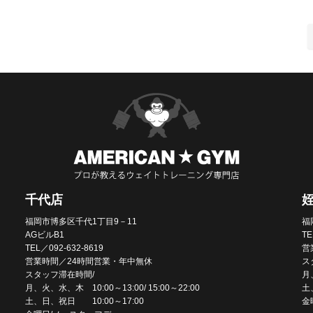
千代店
福岡市博多区千代1丁目9－11
福
AGビルB1
TE
TEL／092-632-8619
営
営業時間／24時間営業・年中無休
ス
スタッフ滞在時間/
月、
月、火、水、木 10:00～13:00/ 15:00～22:00
土
土、日、祝日 10:00～17:00
金