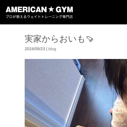
実家からおいも🍠
2024/09/23
|
blog