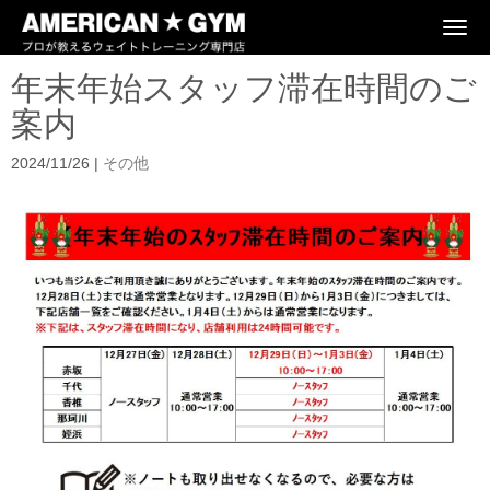
N
a
v
年末年始スタッフ滞在時間のご
i
g
案内
a
t
i
2024/11/26
|
その他
o
n