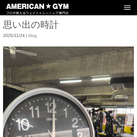
N
a
v
思い出の時計
i
g
a
2025/11/24
|
blog
t
i
o
n