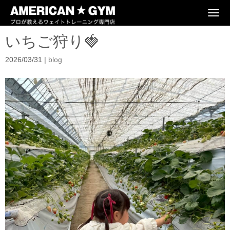
N
a
v
いちご狩り🍓
i
g
a
2026/03/31
|
blog
t
i
o
n