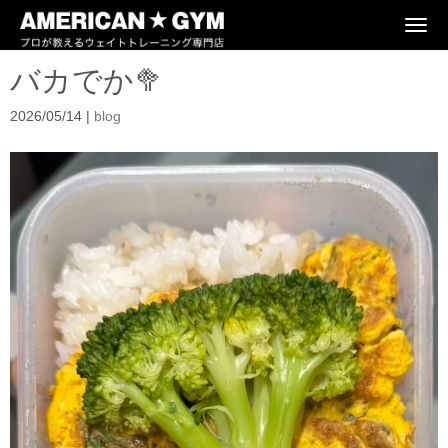
N
a
v
バカでか🥦︎
i
g
a
2026/05/14
|
blog
t
i
o
n