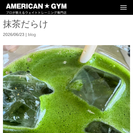
N
a
v
抹茶だらけ
i
g
a
2026/06/23
|
blog
t
i
o
n