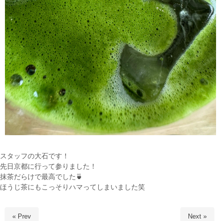
スタッフの大石です！
先日京都に行って参りました！
抹茶だらけで最高でした🍵
ほうじ茶にもこっそりハマってしまいました笑
« Prev
Next »