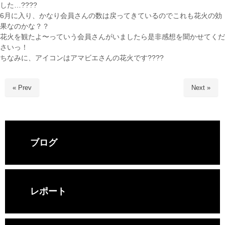
した…????
6月に入り、かなり会員さんの数は戻ってきているのでこれも花火の効
果なのかな？？
花火を観たよ〜っていう会員さんがいましたら是非感想を聞かせてくだ
さいっ！
ちなみに、アイコンはアマビエさんの花火です????
« Prev
Next »
ブログ
レポート