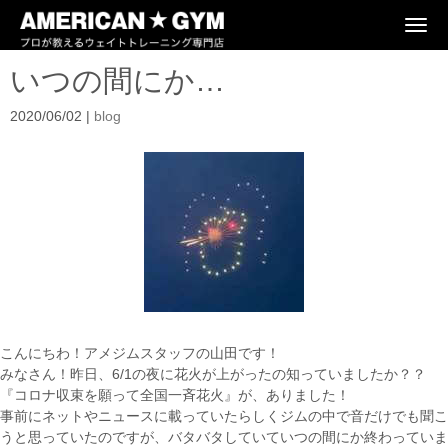
N
a
v
いつの間にか…
i
g
a
2020/06/02
|
blog
t
i
o
n
こんにちわ！アメジムスタッフの山田です！
みなさん！昨日、6/1の夜に花火が上がったの知っていましたか？？
『コロナ収束を願って全国一斉花火』が、ありました！
事前にネットやニュースに載っていたらしくジムの中で音だけでも聞こ
うと思っていたのですが、バタバタしていていつの間にか終わっていま