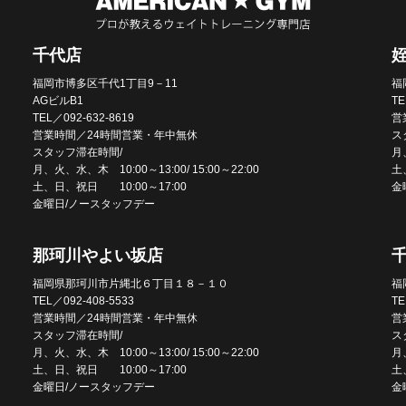
千代店
福岡市博多区千代1丁目9－11
福
AGビルB1
TE
TEL／092-632-8619
営
営業時間／24時間営業・年中無休
ス
スタッフ滞在時間/
月、
月、火、水、木 10:00～13:00/ 15:00～22:00
土
土、日、祝日 10:00～17:00
金
金曜日/ノースタッフデー
那珂川やよい坂店
福岡県那珂川市片縄北６丁目１８－１０
福
TEL／092-408-5533
TE
営業時間／24時間営業・年中無休
営
スタッフ滞在時間/
ス
月、火、水、木 10:00～13:00/ 15:00～22:00
月、
土、日、祝日 10:00～17:00
土
金曜日/ノースタッフデー
金