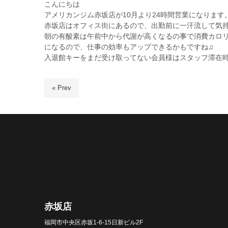
こんにちは
アメリカンジム赤坂店が10月より24時間営業になります
赤坂店はオフィス街にあるので、出勤前に一汗流して気
朝の有酸素は午前中から代謝が高くなるの事で消費カロ
になるので、仕事の効率もアップできるかもですね♫
入退館キーをまだ受け取ってない会員様はスタッフ滞
« Prev
赤坂店
福岡市中央区赤坂1-6-15日新ビル2F