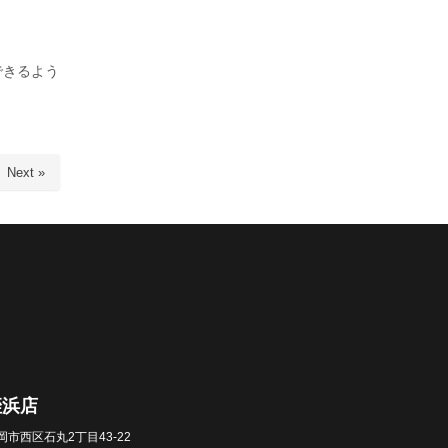
できるよう
Next »
姪浜店
岡市西区石丸2丁目43-22