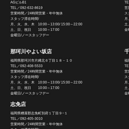
AGビルB1
TE
TEL／092-632-8619
営
営業時間／24時間営業・年中無休
ス
スタッフ滞在時間/
月、
月、火、水、木 10:00～13:00/ 15:00～22:00
土
土、日、祝日 10:00～17:00
金
金曜日/ノースタッフデー
那珂川やよい坂店
福岡県那珂川市片縄北６丁目１８－１０
福
TEL／092-408-5533
TE
営業時間／24時間営業・年中無休
営
スタッフ滞在時間/
ス
月、火、水、木 10:00～13:00/ 15:00～22:00
月、
土、日、祝日 10:00～17:00
土
金曜日/ノースタッフデー
金
志免店
福岡県糟屋郡志免町別府１丁目９−１
TEL／092-405-3010
営業時間／24時間営業・年中無休