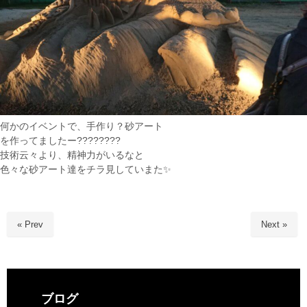
何かのイベントで、手作り？砂アート
を作ってましたー????????
技術云々より、精神力がいるなと
色々な砂アート達をチラ見していまた✨
« Prev
Next »
ブログ