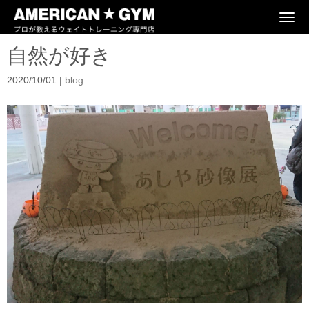
N
a
v
自然が好き
i
g
a
2020/10/01
|
blog
t
i
o
n