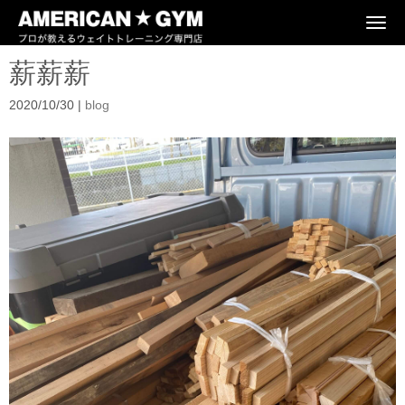
N
a
v
薪薪薪
i
g
a
2020/10/30
|
blog
t
i
o
n