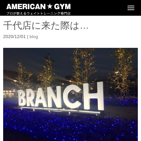
N
a
v
千代店に来た際は…
i
g
a
2020/12/01
|
blog
t
i
o
n