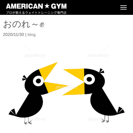
N
a
v
おのれ～✊
i
g
a
2020/11/30
|
blog
t
i
o
n