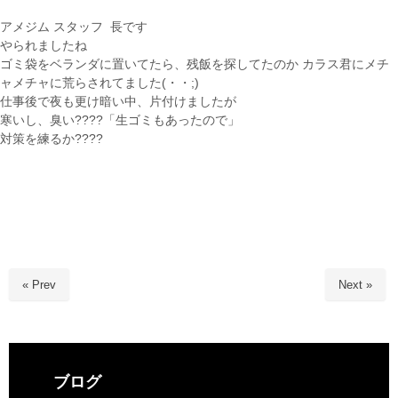
アメジム スタッフ 長です
やられましたね
ゴミ袋をベランダに置いてたら、残飯を探してたのか カラス君にメチ
ャメチャに荒らされてました(・・;)
仕事後で夜も更け暗い中、片付けましたが
寒いし、臭い????「生ゴミもあったので」
対策を練るか????
« Prev
Next »
ブログ